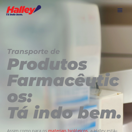
Ir
para
o
conteúdo
Transporte de
Produtos
Farmacêutic
os:
Tá indo bem.
Assim como para os
materiais biológicos
, a Halley está