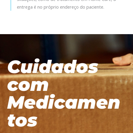
entrega é no próprio endereço do paciente.
Cuidados
com
Medicamen
tos